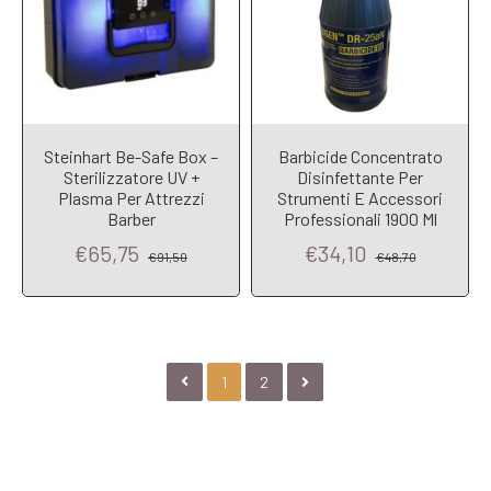
Steinhart Be-Safe Box –
Barbicide Concentrato
Sterilizzatore UV +
Disinfettante Per
Plasma Per Attrezzi
Strumenti E Accessori
Barber
Professionali 1900 Ml
€65,75
€34,10
€91,50
€48,70
1
2