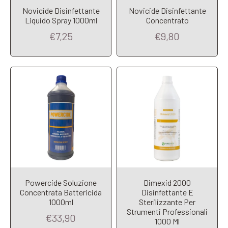
Novicide Disinfettante
Novicide Disinfettante
Add to Cart
Add to Cart
Liquido Spray 1000ml
Concentrato
€7,25
€9,80
Powercide Soluzione
Dimexid 2000
Concentrata Battericida
Disinfettante E
1000ml
Sterilizzante Per
Strumenti Professionali
Add to Cart
Add to Cart
€33,90
1000 Ml