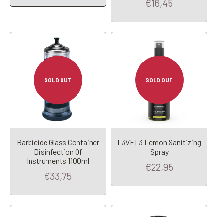
€16,45
SOLD OUT
SOLD OUT
Barbicide Glass Container
L3VEL3 Lemon Sanitizing
Disinfection Of
Spray
Add to Cart
Add to Cart
Instruments 1100ml
€22,95
€33,75