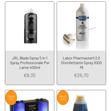
JRL Blade Spray 5 In 1
Labor Pharmasteril 2.0
Spray Professionale Per
Disinfettante Spray 1000
Add to Cart
Add to Cart
Lame 400ml
Ml
€8,35
€26,70
SALDI
SALDI
-28%
-30%