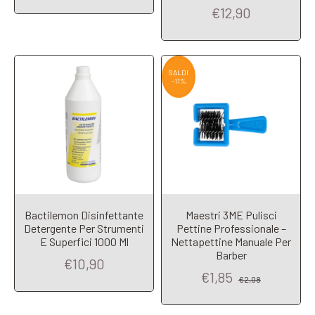
€12,90
SALDI
-11%
Bactilemon Disinfettante
Maestri 3ME Pulisci
Detergente Per Strumenti
Pettine Professionale –
E Superfici 1000 Ml
Nettapettine Manuale Per
Add to Cart
Add to Cart
Barber
€10,90
€1,85
€2,08