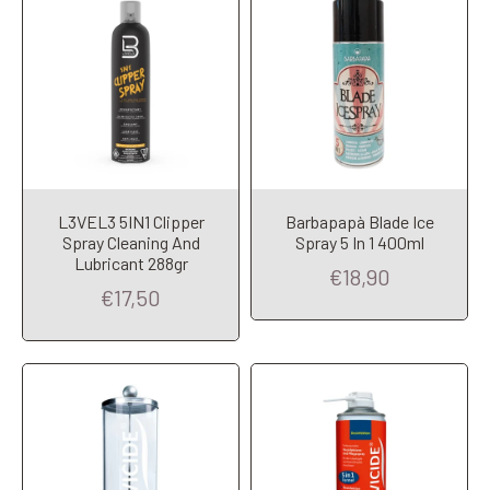
L3VEL3 5IN1 Clipper
Barbapapà Blade Ice
Spray Cleaning And
Spray 5 In 1 400ml
Add to Cart
Add to Cart
Lubricant 288gr
€18,90
€17,50