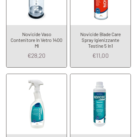
Novicide Vaso
Novicide Blade Care
Contenitore In Vetro 1400
Spray Igienizzante
Add to Cart
Add to Cart
Ml
Testine 5 In1
€28,20
€11,00