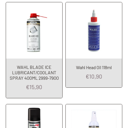
WAHL BLADE ICE
Wahl Head Oil 118ml
LUBRICANT/COOLANT
Add to Cart
Add to Cart
€10,90
SPRAY 400ML 2999-7900
€15,90