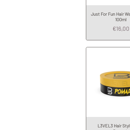
Add to Car
Just For Fun Hair W
100ml
€16,00
L3VEL3 Hair Styl
Add to Car