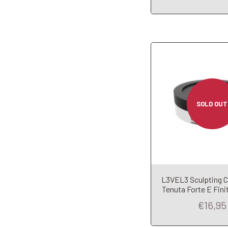
SOLD OUT
L3VEL3 Sculpting Cl
Add to Car
Tenuta Forte E Fini
€16,95