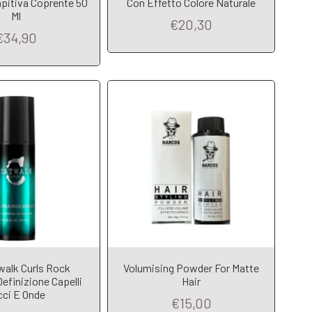
mpitiva Coprente 50
Con Effetto Colore Naturale
Ml
€20,30
€34,90
walk Curls Rock
Volumising Powder For Matte
Add to Cart
Definizione Capelli
Hair
dd to Cart
cci E Onde
€15,00