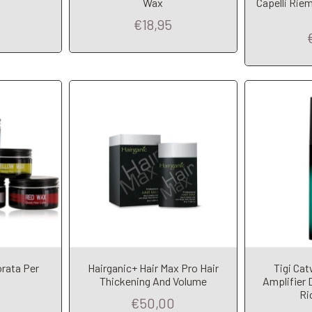
Wax
Capelli Rie
€18,95
orata Per
Hairganic+ Hair Max Pro Hair
Tigi Cat
Thickening And Volume
Amplifier 
A
Ri
€50,00