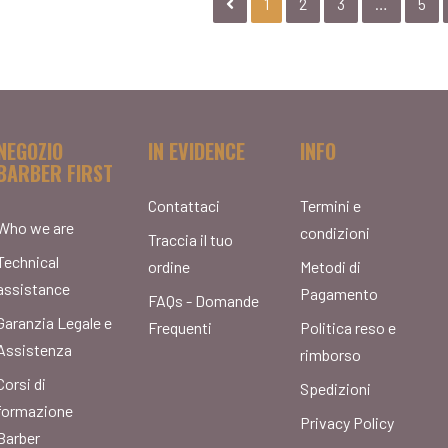
1
2
3
…
5
NEGOZIO
IN EVIDENCE
INFO
BARBER FIRST
Contattaci
Termini e
Who we are
condizioni
Traccia il tuo
Technical
ordine
Metodi di
assistance
Pagamento
FAQs - Domande
Garanzia Legale e
Frequenti
Politica reso e
Assistenza
rimborso
Corsi di
Spedizioni
formazione
Privacy Policy
Barber