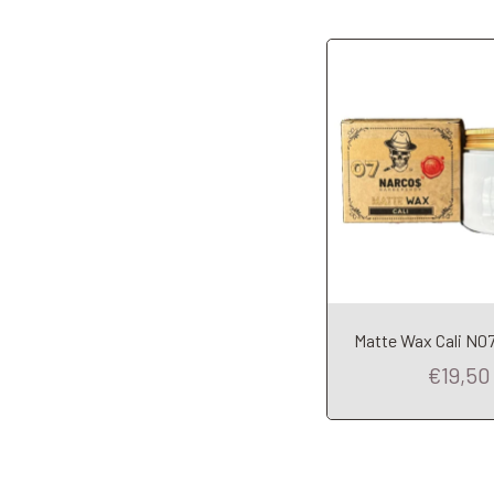
Matte Wax Cali N0
Add to Car
€19,50