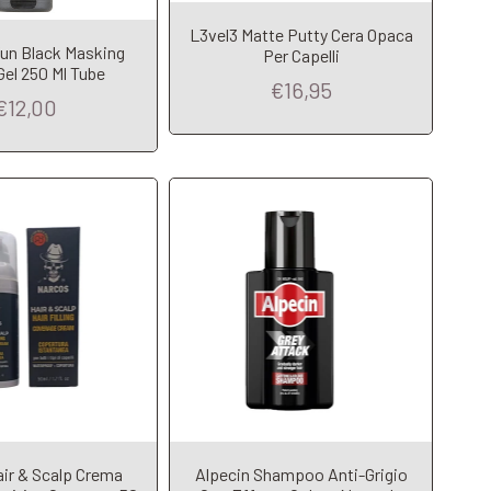
L3vel3 Matte Putty Cera Opaca
dd to Cart
Add to Cart
Fun Black Masking
Per Capelli
Gel 250 Ml Tube
€16,95
€12,00
ir & Scalp Crema
Alpecin Shampoo Anti-Grigio
dd to Cart
Add to Cart