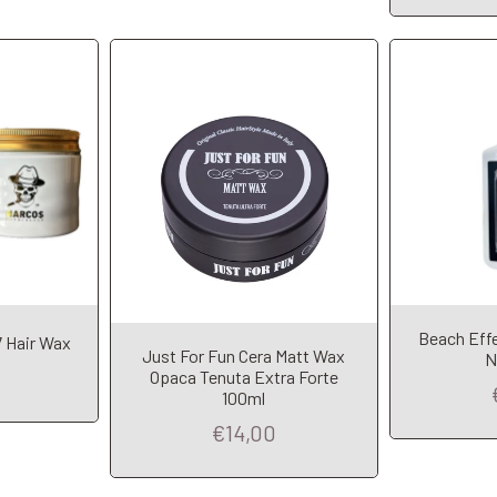
Beach Effe
7 Hair Wax
Just For Fun Cera Matt Wax
N
t
Add to Cart
A
Opaca Tenuta Extra Forte
100ml
€14,00