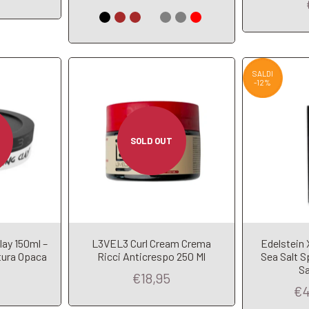
SALDI
-12%
SOLD OUT
ay 150ml –
L3VEL3 Curl Cream Crema
Edelstein 
Add to Cart
t
A
tura Opaca
Ricci Anticrespo 250 Ml
Sea Salt S
Sa
€18,95
€4