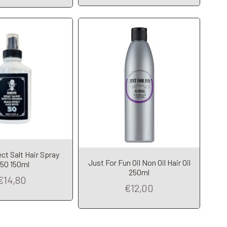
ct Salt Hair Spray
Add to Cart
Just For Fun Oil Non Oil Hair Oil
50 150ml
dd to Cart
250ml
€14,80
€12,00