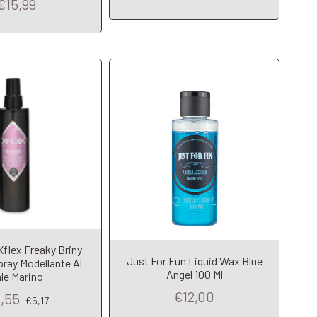
€15,99
Xflex Freaky Briny
Add to Cart
dd to Cart
Just For Fun Liquid Wax Blue
pray Modellante Al
Angel 100 Ml
le Marino
€12,00
,55
€5,17