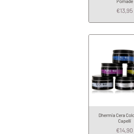
Pomade
€13,95
Dhermia Cera Col
Capelli
€14,90