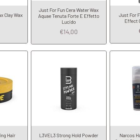
Just For Fun Cera Water Wax
t
Add to Cart
A
ax Clay Wax
Just For 
Aquae Tenuta Forte E Effetto
Effect 
Lucido
€14,00
ing Hair
L3VEL3 Strong Hold Powder
Narcos Ha
t
Add to Cart
A