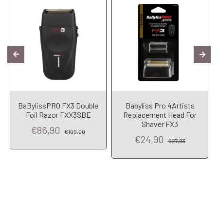
BaBylissPRO FX3 Double
Babyliss Pro 4Artists
Foil Razor FXX3SBE
Replacement Head For
Shaver FX3
€86,90
€109,00
€24,90
€27,93