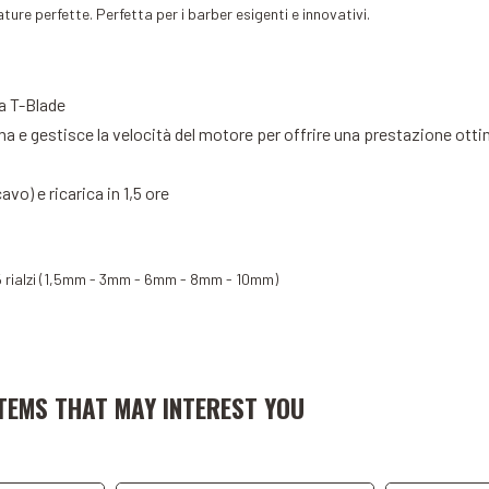
ure perfette. Perfetta per i barber esigenti e innovativi.
a T-Blade
ama e gestisce la velocità del motore per offrire una prestazione ott
vo) e ricarica in 1,5 ore
i 5 rialzi (1,5mm - 3mm - 6mm - 8mm - 10mm)
art
A
TEMS THAT MAY INTEREST YOU