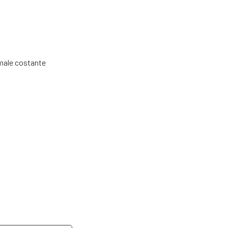
imale costante
dd to Cart
Add to Cart