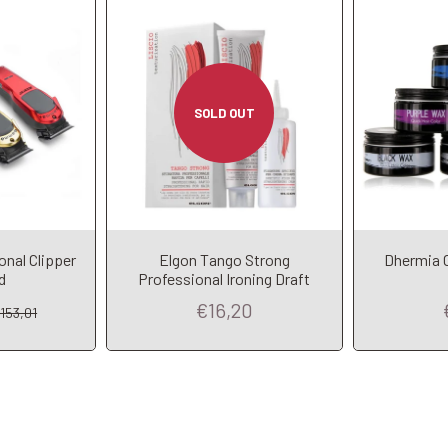
SOLD OUT
nal Clipper
Elgon Tango Strong
Dhermia C
d
Professional Ironing Draft
€16,20
153,01