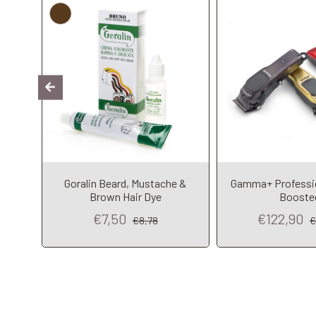
ce
Goralin Beard, Mustache &
Gamma+ Professio
ti
Brown Hair Dye
Booste
€7,50
€122,90
€8,78
€