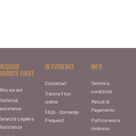
NEGOZIO
IN EVIDENCE
INFO
BARBER FIRST
Contattaci
Termini e
Who we are
condizioni
Traccia il tuo
Technical
ordine
Metodi di
assistance
Pagamento
FAQs - Domande
Garanzia Legale e
Frequenti
Politica reso e
Assistenza
rimborso