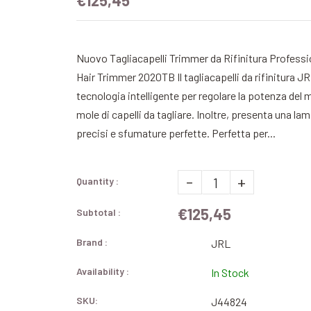
€125,45
Nuovo Tagliacapelli Trimmer da Rifinitura Profess
Hair Trimmer 2020TB Il tagliacapelli da rifinitura J
tecnologia intelligente per regolare la potenza del m
mole di capelli da tagliare. Inoltre, presenta una la
precisi e sfumature perfette. Perfetta per...
-
+
Quantity :
€125,45
Subtotal :
Brand :
JRL
Availability :
In Stock
SKU:
J44824