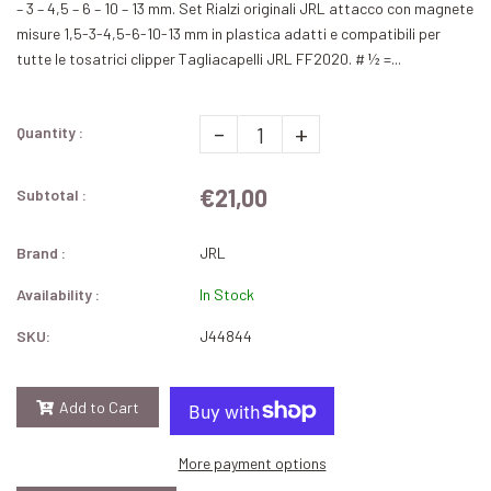
– 3 – 4,5 – 6 – 10 – 13 mm. Set Rialzi originali JRL attacco con magnete
misure 1,5-3-4,5-6-10-13 mm in plastica adatti e compatibili per
tutte le tosatrici clipper Tagliacapelli JRL FF2020. # ½ =...
-
+
Quantity :
€21,00
Subtotal :
Brand :
JRL
Availability :
In Stock
SKU:
J44844
Add to Cart
More payment options