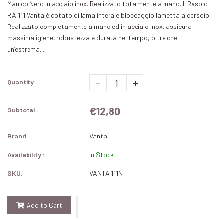
Manico Nero In acciaio inox. Realizzato totalmente a mano. Il Rasoio
RA 111 Vanta è dotato di lama intera e bloccaggio lametta a corsoio.
Realizzato completamente a mano ed in acciaio inox, assicura
massima igiene, robustezza e durata nel tempo, oltre che
un’estrema...
-
+
Quantity :
€12,80
Subtotal :
Brand :
Vanta
Availability :
In Stock
SKU:
VANTA.111N
Add to Cart