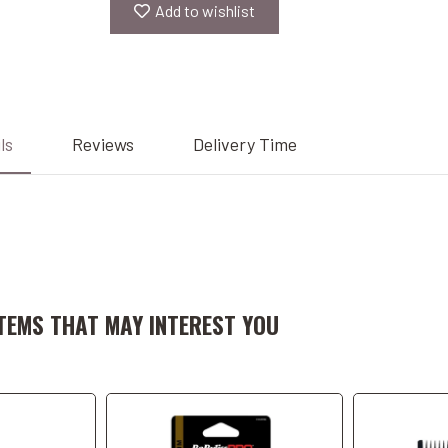
Add to wishlist
ls
Reviews
Delivery Time
art
Add to Cart
A
TEMS THAT MAY INTEREST YOU