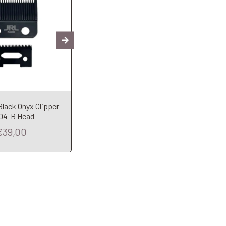
lack Onyx Clipper
JRL Testina Di Ricambio T-
Baby
04-B Head
Blade Per Trimmer Onyx
+
€39,00
€35,00