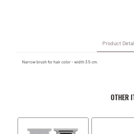
Product Detai
Narrow brush for hair color - width 3.5 cm.
Add to Cart
Add to C
OTHER I