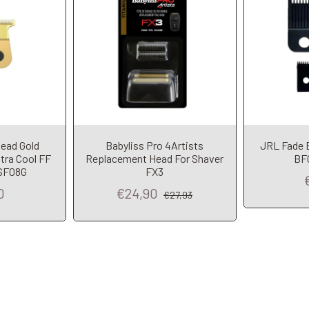
ead Gold
Babyliss Pro 4Artists
JRL Fade B
tra Cool FF
Replacement Head For Shaver
BF
SF08G
FX3
0
€24,90
€27,93