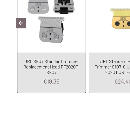
Di
JRL SF07 Standard Trimmer
JRL Standard H
Black
Replacement Head FF2020T-
Trimmer Sf07-G Ul
SF07
2020T JRL-
€19,35
€24,4