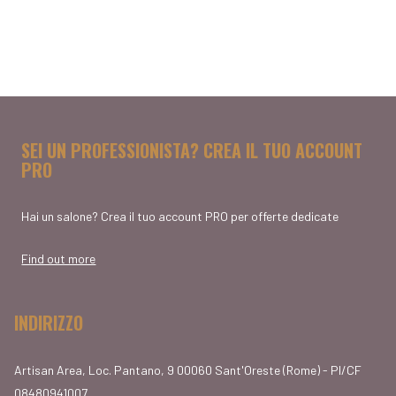
SEI UN PROFESSIONISTA? CREA IL TUO ACCOUNT
PRO
Hai un salone? Crea il tuo account PRO per offerte dedicate
Find out more
INDIRIZZO
Artisan Area, Loc. Pantano, 9 00060 Sant'Oreste (Rome) - PI/CF
08480941007