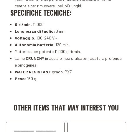
centrale per rimuovere i peli più lunghi.
SPECIFICHE TECNICHE:
Giri/min.
11.000
Lunghezza di taglio:
0 mm
Voltaggio:
100-240 V ~
Autonomia batteria:
120 min.
Motore super potente 11.000 giri/min.
Lame
CRUNCHY
in acciaio inox sfalsate: rasatura profonda
e omogenea.
WATER RESISTANT
grado IPX7
Peso:
160 g
Add to Cart
Add to Cart
OTHER ITEMS THAT MAY INTEREST YOU