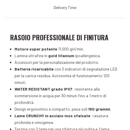
Delivery Time
RASOIO PROFESSIONALE DI FINITURA
Motore super potente
11.000 giri/min.
Lamina ultrafine in
gold titanium
ipoallergenica.
Accessori per la personalizzazione del prodotto.
Batteria ricaricabile
con 3 indicatori di segnalazione LED
per la carica residua. Autonomia di funzionamento 120
minuti.
WATER RESISTANT grado IPX7
: resistente alla
sommersione in acqua per 30 minuti fino a 1 metro di
profondità.
Design ergonomico e compatto, pesa soli
160 grammi
.
Lame CRUNCHY in acciaio inox sfalsate
: rasatura
profonda e omogenea.
Testina con 2 lame per una rifinitura più pulita e 1 lama