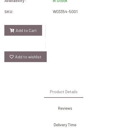
Availability :
In Stock
SKU:
W03354-5001
Add to Cart
Add to wishlist
Product Details
Reviews
Delivery Time