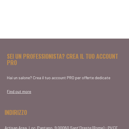
SEI UN PROFESSIONISTA? CREA IL TUO ACCOUNT
PRO
Hai un salone? Crea il tuo account PRO per offerte dedicate
Find out more
INDIRIZZO
Artisan Area, Loc. Pantano, 9 00060 Sant'Oreste (Rome) - PI/CF