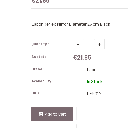
€21,85
Labor Reflex Mirror Diameter 26 cm Black
-
+
Quantity :
€21,85
Subtotal :
Brand :
Labor
Availability :
In Stock
SKU:
LE501N
Add to Cart