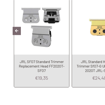
Per
JRL SF07 Standard Trimmer
JRL Standard H
Replacement Head FF2020T-
Trimmer Sf07-G Ul
SF07
2020T JRL-
€19,35
€24,4