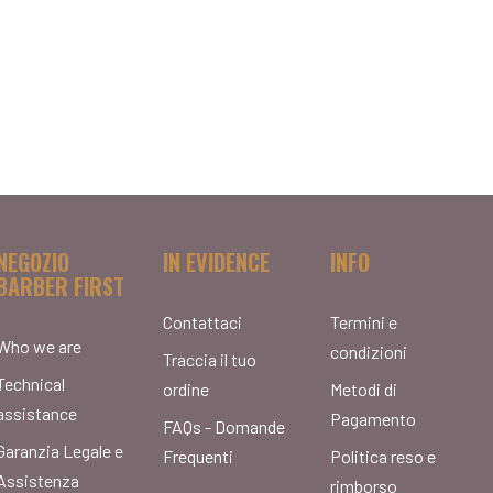
NEGOZIO
IN EVIDENCE
INFO
BARBER FIRST
Contattaci
Termini e
Who we are
condizioni
Traccia il tuo
Technical
ordine
Metodi di
assistance
Pagamento
FAQs - Domande
Garanzia Legale e
Frequenti
Politica reso e
Assistenza
rimborso