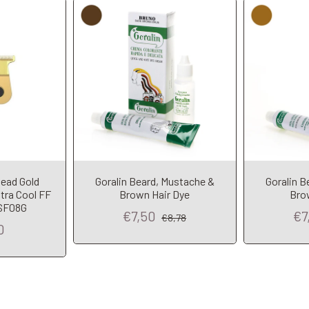
ead Gold
Goralin Beard, Mustache &
Goralin B
tra Cool FF
Brown Hair Dye
Bro
SF08G
€7,50
€7
€8,78
0