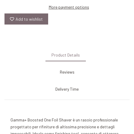
More payment options
Add to wishlist
Product Details
Reviews
Delivery Time
Gamma+
Boosted One Foil Shaver è un rasoio professionale
progettato per rifiniture di altissima precisione e dettagli
impeccabili. Ideale come finishing tool, consente di ottenere